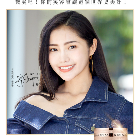
相關說明
【大哥付你分期使用說明】
ATM付款
1.本服務由台灣大哥大提供，台灣大哥大用戶可立即使用無須另外申請。
2.付款方式選擇「大哥付你分期」，訂單成立後會自動跳轉到大哥付的交易
貨到付款
流程，驗證手機門號後，選擇欲分期的期數、繳款截止日，確認付款後即完
成交易。
3.實際核准額度、可分期數及費用金額請依後續交易確認頁面所載為準。
運送方式
4.訂單成立30分鐘內，如未前往確認交易或遇審核未通過，訂單將自動取
消。如遇「轉專審核」未通過狀況，表示未達大哥付你分期系統評分，恕無
全家取貨付款
法說明評估內容。
每筆NT$100，滿NT$1(含以上)免運費
【繳款方式說明】
1.分期款項不併入電信帳單，「大哥付你分期」於每月結算日後寄送繳費提
付款後全家取貨
醒簡訊。
2.透過簡訊連結打開帳單後，可選擇「超商條碼／台灣大直營門市／銀行轉
每筆NT$100，滿NT$1(含以上)免運費
帳／街口支付／iPASS MONEY」等通路繳費。
萊爾富取貨付款
【注意事項】
每筆NT$100，滿NT$1,000(含以上)免運費
1.本服務係由「台灣大哥大股份有限公司」（以下簡稱本公司）所提供，讓
用戶於交易時，得透過本服務購買商品或服務，並由商店將買賣／分期付款
買賣價金債權讓與本公司後，依約使用本公司帳單繳交帳款。
付款後萊爾富取貨
2.基於同意付款使用「大哥付你分期」之契約關係目的，商店將以您的個人
每筆NT$100，滿NT$1,000(含以上)免運費
資料（包含姓名、電話或地址）提供予台灣大哥大進項蒐集、處理及利用，
由本公司與您本人進行分期帳單所需資料之確認、核對及更正。
7-11取貨付款
3.完整用戶服務條款，請詳閱以下連結：
https://oppay.tw/userRule