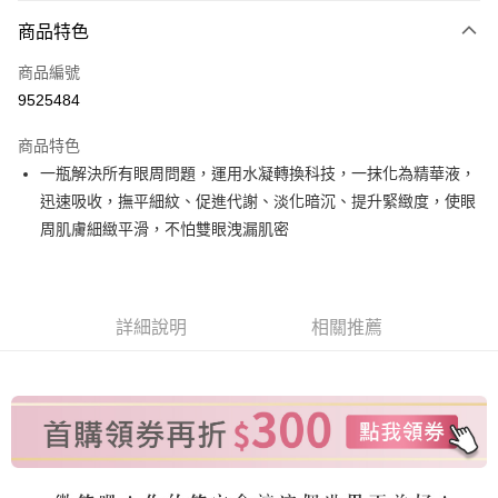
付款方式
商品特色
信用卡一次付款
商品編號
信用卡分期付款
9525484
3 期 0 利率 每期
NT$560
21家銀行
商品特色
6 期 0 利率 每期
NT$280
21家銀行
合作金庫商業銀行
第一商業銀行
一瓶解決所有眼周問題，運用水凝轉換科技，一抹化為精華液，
華南商業銀行
彰化商業銀行
合作金庫商業銀行
第一商業銀行
超商取貨付款
迅速吸收，撫平細紋、促進代謝、淡化暗沉、提升緊緻度，使眼
上海商業儲蓄銀行
台北富邦商業銀行
華南商業銀行
彰化商業銀行
國泰世華商業銀行
兆豐國際商業銀行
周肌膚細緻平滑，不怕雙眼洩漏肌密
LINE Pay
上海商業儲蓄銀行
台北富邦商業銀行
臺灣中小企業銀行
台中商業銀行
國泰世華商業銀行
兆豐國際商業銀行
匯豐（台灣）商業銀行
華泰商業銀行
Apple Pay
臺灣中小企業銀行
台中商業銀行
聯邦商業銀行
遠東國際商業銀行
匯豐（台灣）商業銀行
華泰商業銀行
街口支付
元大商業銀行
永豐商業銀行
詳細說明
相關推薦
聯邦商業銀行
遠東國際商業銀行
玉山商業銀行
星展（台灣）商業銀行
元大商業銀行
永豐商業銀行
悠遊付
台新國際商業銀行
中國信託商業銀行
玉山商業銀行
星展（台灣）商業銀行
台灣樂天信用卡公司
台新國際商業銀行
中國信託商業銀行
Google Pay
台灣樂天信用卡公司
全盈+PAY
大哥付你分期