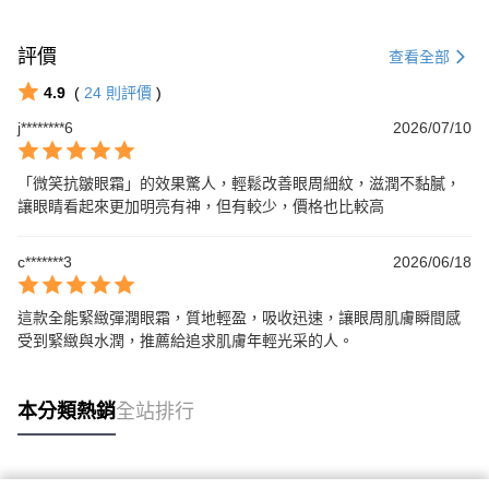
評價
查看全部
4.9
(
24
則評價
)
j********6
2026/07/10
「微笑抗皺眼霜」的效果驚人，輕鬆改善眼周細紋，滋潤不黏膩，
讓眼睛看起來更加明亮有神，但有較少，價格也比較高
c*******3
2026/06/18
這款全能緊緻彈潤眼霜，質地輕盈，吸收迅速，讓眼周肌膚瞬間感
受到緊緻與水潤，推薦給追求肌膚年輕光采的人。
本分類熱銷
全站排行