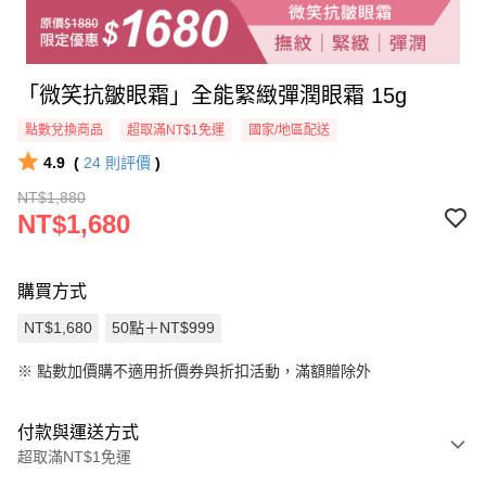
「微笑抗皺眼霜」全能緊緻彈潤眼霜 15g
點數兌換商品
超取滿NT$1免運
國家/地區配送
4.9
(
24
則評價
)
NT$1,880
NT$1,680
購買方式
NT$1,680
50點＋NT$999
※
點數加價購不適用折價券與折扣活動，滿額贈除外
付款與運送方式
超取滿NT$1免運