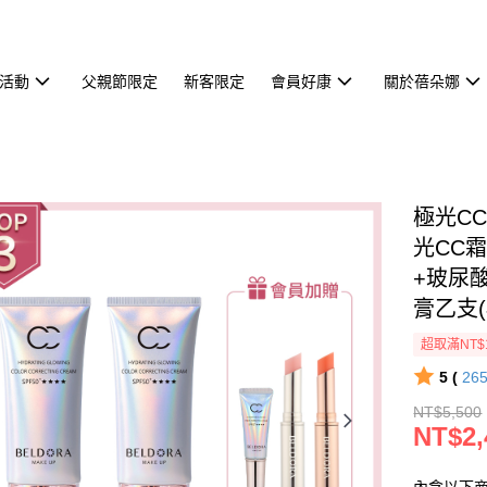
活動
父親節限定
新客限定
會員好康
關於蓓朵娜
極光CC
光CC霜 
+玻尿
膏乙支(
超取滿NT$
5 (
26
NT$5,500
NT$2,