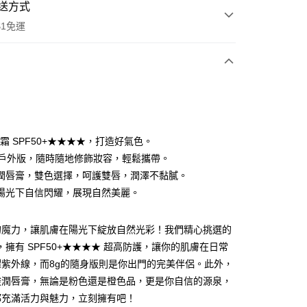
送方式
$1免運
次付款
期付款
0 利率 每期
NT$826
21家銀行
霜 SPF50+★★★★，打造好氣色。
0 利率 每期
NT$413
21家銀行
庫商業銀行
第一商業銀行
g戶外版，隨時隨地修飾妝容，輕鬆攜帶。
業銀行
彰化商業銀行
潤唇膏，雙色選擇，呵護雙唇，潤澤不黏膩。
庫商業銀行
第一商業銀行
付款
業儲蓄銀行
台北富邦商業銀行
業銀行
彰化商業銀行
陽光下自信閃耀，展現自然美麗。
華商業銀行
兆豐國際商業銀行
業儲蓄銀行
台北富邦商業銀行
小企業銀行
台中商業銀行
華商業銀行
兆豐國際商業銀行
台灣）商業銀行
華泰商業銀行
的魔力，讓肌膚在陽光下綻放自然光彩！我們精心挑選的
小企業銀行
台中商業銀行
業銀行
遠東國際商業銀行
，擁有 SPF50+★★★★ 超高防護，讓你的肌膚在日常
台灣）商業銀行
華泰商業銀行
業銀行
永豐商業銀行
業銀行
遠東國際商業銀行
懼紫外線，而8g的隨身版則是你出門的完美伴侶。此外，
業銀行
星展（台灣）商業銀行
業銀行
永豐商業銀行
酸潤唇膏，無論是粉色還是橙色品，更是你自信的源泉，
際商業銀行
中國信託商業銀行
業銀行
星展（台灣）商業銀行
都充滿活力與魅力，立刻擁有吧！
天信用卡公司
際商業銀行
中國信託商業銀行
y