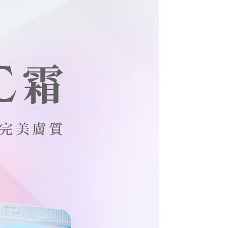
意付款使用「大哥付你分期」之契約關係目的，商店將以您的個人
爾富取貨
含姓名、電話或地址）提供予台灣大哥大進項蒐集、處理及利
00，滿NT$1,000(含以上)免運費
公司與您本人進行分期帳單所需資料之確認、核對及更正。
戶服務條款，請詳閱以下連結：
https://oppay.tw/userRule
付款
00，滿NT$1,000(含以上)免運費
1取貨
00，滿NT$1,000(含以上)免運費
50，滿NT$1,000(含以上)免運費
50，滿NT$1,000(含以上)免運費
50，滿NT$1,000(含以上)免運費
配送
查看運費