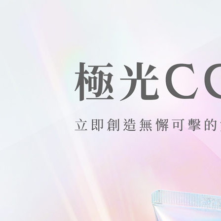
2.基於同
付款後萊
資料（包
每筆NT$1
用，由本
3.完整用
7-11取貨
每筆NT$1
付款後7-1
每筆NT$1
宅配
每筆NT$1
離島宅配
每筆NT$2
貨到付款
每筆NT$1
國家/地區