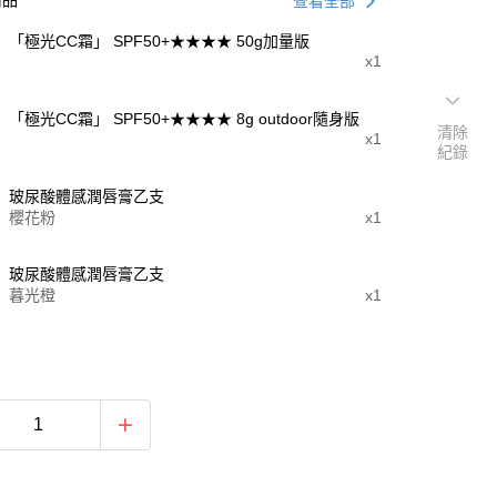
商品
查看全部
「極光CC霜」 SPF50+★★★★ 50g加量版
x1
「極光CC霜」 SPF50+★★★★ 8g outdoor隨身版
清除
x1
紀錄
玻尿酸體感潤唇膏乙支
櫻花粉
x1
玻尿酸體感潤唇膏乙支
暮光橙
x1