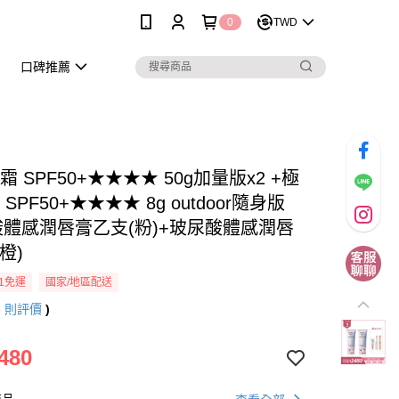
0
TWD
口碑推薦
霜 SPF50+★★★★ 50g加量版x2 +極
SPF50+★★★★ 8g outdoor隨身版
酸體感潤唇膏乙支(粉)+玻尿酸體感潤唇
橙)
1免運
國家/地區配送
5
則評價
)
480