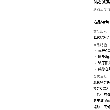
付款與運
超取滿NT
付款方式
商品特色
信用卡一
商品編號
11937047
信用卡分
商品特色
3 期 
極光CC
6 期 
合作金
隨身8
華南商
玻尿酸
合作金
超商取貨
上海商
華南商
讓您在
國泰世
LINE Pay
上海商
銷售重點
臺灣中
國泰世
匯豐（
感受極光
Apple Pay
臺灣中
聯邦商
極光CC霜
匯豐（
街口支付
元大商
聯邦商
生活中無
玉山商
元大商
悠遊付
雙支玻尿
台新國
玉山商
讓每一天
台灣樂
台新國
Google Pa