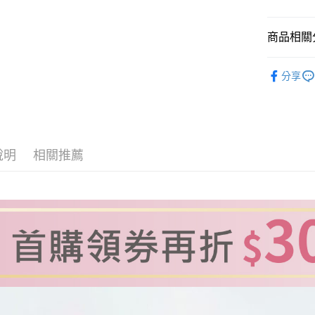
台灣樂
全盈+PAY
商品相關分
大哥付你
熱銷排行｜B
相關說明
分享
【大哥付
ATM付款
1.本服務
2.付款方
貨到付款
流程，驗
完成交易
3.實際核
說明
相關推薦
4.訂單成
運送方式
消。如遇
無法說明
全家取貨
【繳款方
每筆NT$1
1.分期款
醒簡訊。
2.透過簡
付款後全
帳／街口支
每筆NT$1
【注意事
萊爾富取
1.本服務
用戶於交
每筆NT$1
款買賣價