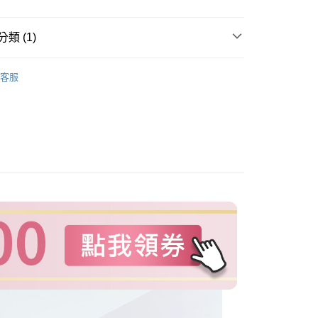
天信用卡公司
類 (1)
分期
EST SELLERS
客服
你分期使用說明】
由台灣大哥大提供，台灣大哥大用戶可立即使用無須另外申請。
式選擇「大哥付你分期」，訂單成立後會自動跳轉到大哥付的交易
證手機門號後，選擇欲分期的期數、繳款截止日，確認付款後即
。
准額度、可分期數及費用金額請依後續交易確認頁面所載為準。
立30分鐘內，如未前往確認交易或遇審核未通過，訂單將自動取
「轉專審核」未通過狀況，表示未達大哥付你分期系統評分，恕
評估內容。
付款
式說明】
00，滿NT$1(含以上)免運費
項不併入電信帳單，「大哥付你分期」於每月結算日後寄送繳費提
訊連結打開帳單後，可選擇「超商條碼／台灣大直營門市／銀行轉
家取貨
付／iPASS MONEY」等通路繳費。
00，滿NT$1(含以上)免運費
項】
貨付款
係由「台灣大哥大股份有限公司」（以下簡稱本公司）所提供，讓
易時，得透過本服務購買商品或服務，並由商店將買賣／分期付
00，滿NT$1,000(含以上)免運費
金債權讓與本公司後，依約使用本公司帳單繳交帳款。