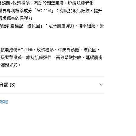
0 利率 每期
NT$1,893
21家銀行
奶外泌體×玫瑰植泌：有助於潤澤肌膚，延緩肌膚老化
0 利率 每期
NT$946
21家銀行
庫商業銀行
第一商業銀行
1項世界專利植萃成分「AC-11®」：有助於淡化細紋、提升
業銀行
彰化商業銀行
環境傷害的保護力
庫商業銀行
第一商業銀行
付款
業儲蓄銀行
台北富邦商業銀行
業銀行
彰化商業銀行
元頂級乳霜標配「玻色因」：賦予肌膚彈力，撫平細紋、緊
華商業銀行
兆豐國際商業銀行
業儲蓄銀行
台北富邦商業銀行
小企業銀行
台中商業銀行
華商業銀行
兆豐國際商業銀行
台灣）商業銀行
華泰商業銀行
小企業銀行
台中商業銀行
業銀行
遠東國際商業銀行
抗老成份AC-11®、玫瑰植泌、牛奶外泌體、玻色因，
台灣）商業銀行
華泰商業銀行
業銀行
永豐商業銀行
業銀行
遠東國際商業銀行
頂級奢華滋養，維持肌膚彈性，高效緊緻撫紋、延緩肌膚
業銀行
星展（台灣）商業銀行
業銀行
永豐商業銀行
拾彈潤光彩。
際商業銀行
中國信託商業銀行
業銀行
星展（台灣）商業銀行
天信用卡公司
際商業銀行
中國信託商業銀行
y
天信用卡公司
類 (3)
體系列優惠
分期
客服
類別
抗老精華液
你分期使用說明】
效率抗老
由台灣大哥大提供，台灣大哥大用戶可立即使用無須另外申請。
式選擇「大哥付你分期」，訂單成立後會自動跳轉到大哥付的交易
證手機門號後，選擇欲分期的期數、繳款截止日，確認付款後即
。