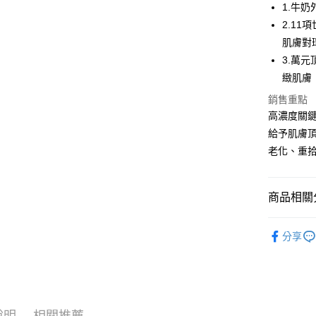
3 期 
1.牛
6 期 
合作金
2.1
華南商
肌膚對
合作金
超商取貨
上海商
華南商
3.萬
國泰世
LINE Pay
上海商
緻肌膚
臺灣中
國泰世
匯豐（
Apple Pay
銷售重點
臺灣中
聯邦商
高濃度關鍵
匯豐（
街口支付
元大商
聯邦商
給予肌膚
玉山商
元大商
悠遊付
老化、重
台新國
玉山商
台灣樂
台新國
Google Pa
台灣樂
商品相關分
全盈+PAY
玫瑰外泌
大哥付你
分享
相關說明
保養產品
【大哥付
ATM付款
產品功效
1.本服務
2.付款方
貨到付款
流程，驗
完成交易
說明
相關推薦