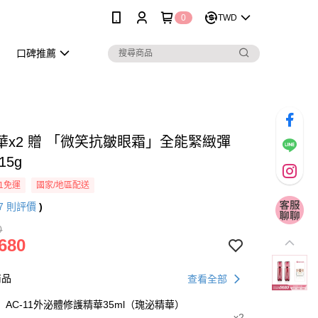
0
TWD
口碑推薦
華x2 贈 「微笑抗皺眼霜」全能緊緻彈
15g
1免運
國家/地區配送
7
則評價
)
0
680
商品
查看全部
AC-11外泌體修護精華35ml（瑰泌精華）
x2