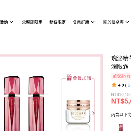
活動
父親節限定
新客限定
會員好康
關於蓓朵娜
瑰泌精
潤眼霜 
超取滿NT$
4.9 (
5
NT$10,18
NT$5,
內含以下