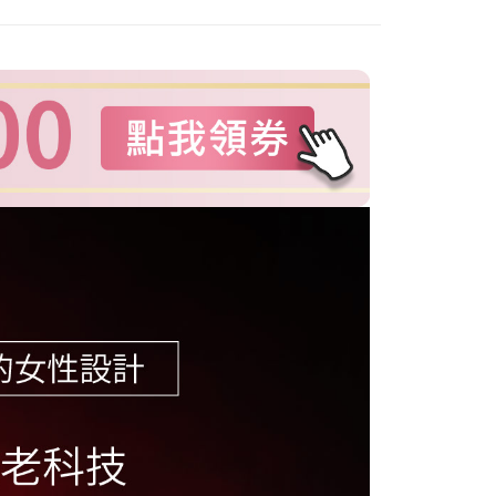
准額度、可分期數及費用金額請依後續交易確認頁面所載為準。
立30分鐘內，如未前往確認交易或遇審核未通過，訂單將自動取
「轉專審核」未通過狀況，表示未達大哥付你分期系統評分，恕
評估內容。
付款
式說明】
00，滿NT$1(含以上)免運費
項不併入電信帳單，「大哥付你分期」於每月結算日後寄送繳費提
訊連結打開帳單後，可選擇「超商條碼／台灣大直營門市／銀行轉
家取貨
付／iPASS MONEY」等通路繳費。
00，滿NT$1(含以上)免運費
項】
貨付款
係由「台灣大哥大股份有限公司」（以下簡稱本公司）所提供，讓
易時，得透過本服務購買商品或服務，並由商店將買賣／分期付
00，滿NT$1,000(含以上)免運費
金債權讓與本公司後，依約使用本公司帳單繳交帳款。
意付款使用「大哥付你分期」之契約關係目的，商店將以您的個人
爾富取貨
含姓名、電話或地址）提供予台灣大哥大進項蒐集、處理及利
00，滿NT$1,000(含以上)免運費
公司與您本人進行分期帳單所需資料之確認、核對及更正。
戶服務條款，請詳閱以下連結：
https://oppay.tw/userRule
付款
00，滿NT$1,000(含以上)免運費
1取貨
00，滿NT$1,000(含以上)免運費