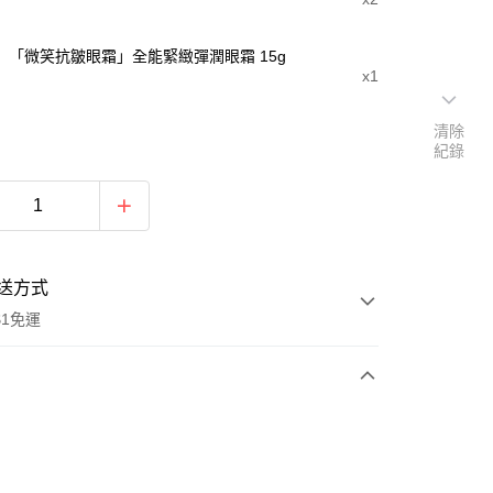
「微笑抗皺眼霜」全能緊緻彈潤眼霜 15g
x1
清除
紀錄
送方式
$1免運
次付款
期付款