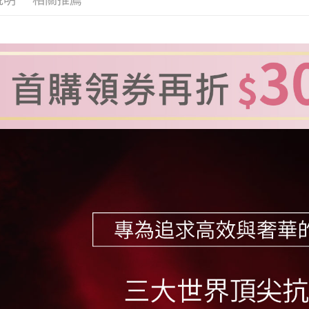
3.實際核
4.訂單成
運送方式
消。如遇
無法說明
全家取貨
【繳款方
每筆NT$1
1.分期款
醒簡訊。
2.透過簡
付款後全
帳／街口支
每筆NT$1
【注意事
萊爾富取
1.本服務
用戶於交
每筆NT$1
款買賣價
2.基於同
付款後萊
資料（包
每筆NT$1
用，由本
3.完整用
7-11取貨
每筆NT$1
付款後7-1
每筆NT$1