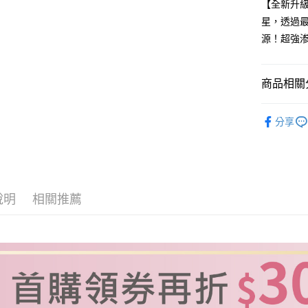
【全新升級
臺灣中
國泰世
匯豐（
星，透過
Apple Pay
臺灣中
聯邦商
源！超強
匯豐（
街口支付
元大商
聯邦商
玉山商
元大商
悠遊付
台新國
商品相關分
玉山商
台灣樂
台新國
Google Pa
人氣商品
台灣樂
分享
全盈+PAY
⚡今日限
大哥付你
相關說明
【大哥付
ATM付款
1.本服務
說明
相關推薦
2.付款方
貨到付款
流程，驗
完成交易
3.實際核
4.訂單成
運送方式
消。如遇
無法說明
全家取貨
【繳款方
每筆NT$1
1.分期款