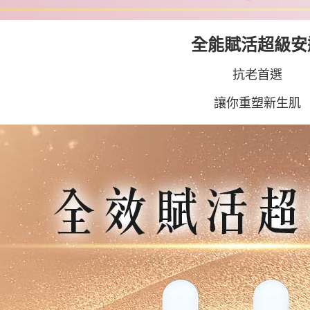
醒簡訊。
2.透過簡
付款後全
帳／街口支
每筆NT$1
全能賦活超級安
【注意事
萊爾富取
1.本服務
抗老首選
用戶於交
每筆NT$1
款買賣價
讓你重塑新生肌
2.基於同
付款後萊
資料（包
每筆NT$1
用，由本
3.完整用
7-11取貨
每筆NT$1
付款後7-1
每筆NT$1
宅配
每筆NT$1
離島宅配
每筆NT$2