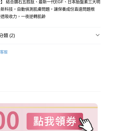
】 結合鑽石五胜肽、最新一代EGF、日本胎盤素三大明
小企業銀行
台中商業銀行
華商業銀行
兆豐國際商業銀行
台灣）商業銀行
華泰商業銀行
最新科技，自動偵測肌膚問題，讓保養成份直達問題根
小企業銀行
台中商業銀行
業銀行
遠東國際商業銀行
渗透吸收力，一夜逆轉肌齡
台灣）商業銀行
華泰商業銀行
業銀行
永豐商業銀行
業銀行
遠東國際商業銀行
業銀行
星展（台灣）商業銀行
業銀行
永豐商業銀行
際商業銀行
中國信託商業銀行
類 (2)
業銀行
星展（台灣）商業銀行
天信用卡公司
際商業銀行
中國信託商業銀行
y
推薦
天信用卡公司
客服
定組【限量售完不補】
分期
你分期使用說明】
由台灣大哥大提供，台灣大哥大用戶可立即使用無須另外申請。
式選擇「大哥付你分期」，訂單成立後會自動跳轉到大哥付的交易
證手機門號後，選擇欲分期的期數、繳款截止日，確認付款後即
。
准額度、可分期數及費用金額請依後續交易確認頁面所載為準。
立30分鐘內，如未前往確認交易或遇審核未通過，訂單將自動取
「轉專審核」未通過狀況，表示未達大哥付你分期系統評分，恕
評估內容。
付款
式說明】
00，滿NT$1(含以上)免運費
項不併入電信帳單，「大哥付你分期」於每月結算日後寄送繳費提