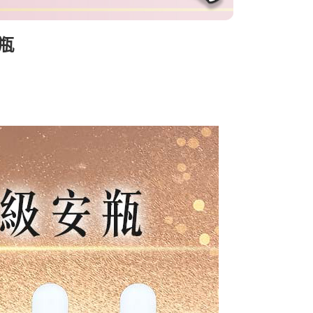
訊連結打開帳單後，可選擇「超商條碼／台灣大直營門市／銀行轉
家取貨
付／iPASS MONEY」等通路繳費。
00，滿NT$1(含以上)免運費
瓶
項】
貨付款
係由「台灣大哥大股份有限公司」（以下簡稱本公司）所提供，讓
易時，得透過本服務購買商品或服務，並由商店將買賣／分期付
00，滿NT$1,000(含以上)免運費
金債權讓與本公司後，依約使用本公司帳單繳交帳款。
意付款使用「大哥付你分期」之契約關係目的，商店將以您的個人
爾富取貨
含姓名、電話或地址）提供予台灣大哥大進項蒐集、處理及利
00，滿NT$1,000(含以上)免運費
公司與您本人進行分期帳單所需資料之確認、核對及更正。
戶服務條款，請詳閱以下連結：
https://oppay.tw/userRule
付款
00，滿NT$1,000(含以上)免運費
1取貨
00，滿NT$1,000(含以上)免運費
50，滿NT$1,000(含以上)免運費
50，滿NT$1,000(含以上)免運費