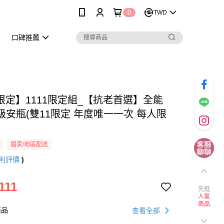
0
TWD
口碑推薦
P限定】1111限定組_【抗老首選】全能
級安瓶(雙11限定 年度唯一一次 每人限
國家/地區配送
則評價
)
111
先逛
人氣
商品
商品
查看全部