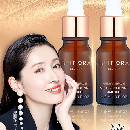
限定宅配
免運費
貨到付款
每筆NT$1
國家/地區