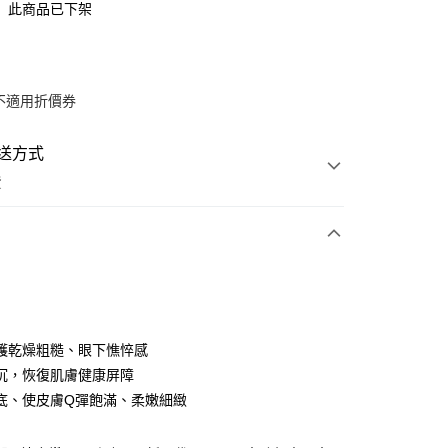
此商品已下架
不適用折價券
送方式
費
次付款
期付款
0 利率 每期
NT$370
21家銀行
護乾燥粗糙、眼下憔悴感
0 利率 每期
NT$185
21家銀行
庫商業銀行
第一商業銀行
沉，恢復肌膚健康屏障
業銀行
彰化商業銀行
底、使皮膚Q彈飽滿、柔嫩細緻
庫商業銀行
第一商業銀行
付款
業儲蓄銀行
台北富邦商業銀行
業銀行
彰化商業銀行
華商業銀行
兆豐國際商業銀行
業儲蓄銀行
台北富邦商業銀行