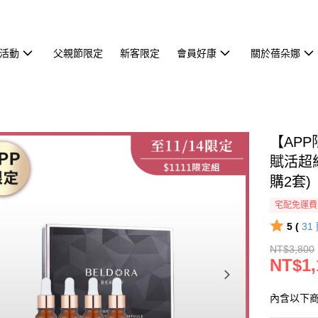
活動
父親節限定
新客限定
會員好康
關於蓓朵娜
【AP
賦活超
購2套)
宅配免運費
5 (
31
NT$3,800
NT$1,
內含以下