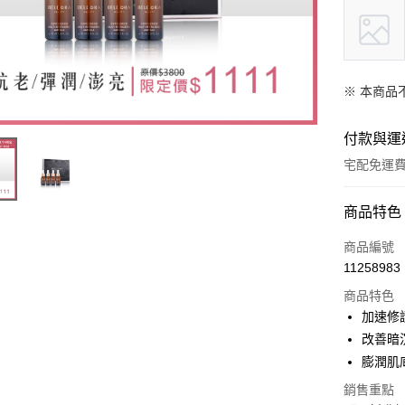
※ 本商品
付款與運
宅配免運
付款方式
商品特色
信用卡一
商品編號
11258983
信用卡分
商品特色
3 期 
加速修
6 期 
合作金
改善暗
華南商
膨潤肌
合作金
超商取貨
上海商
華南商
銷售重點
國泰世
LINE Pay
上海商