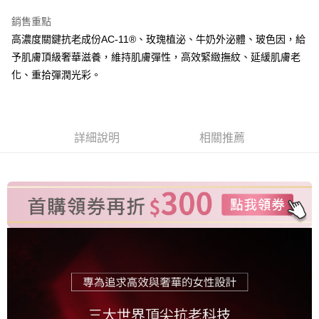
聯邦商業銀行
遠東國際商業銀行
匯豐（台灣）商業銀行
華泰商業銀行
街口支付
元大商業銀行
永豐商業銀行
銷售重點
聯邦商業銀行
遠東國際商業銀行
玉山商業銀行
星展（台灣）商業銀行
元大商業銀行
永豐商業銀行
高濃度關鍵抗老成份AC-11®、玫瑰植泌、牛奶外泌體、玻色因，給
悠遊付
台新國際商業銀行
中國信託商業銀行
玉山商業銀行
星展（台灣）商業銀行
予肌膚頂級奢華滋養，維持肌膚彈性，高效緊緻撫紋、延緩肌膚老
台灣樂天信用卡公司
台新國際商業銀行
中國信託商業銀行
Google Pay
化、重拾彈潤光彩。
台灣樂天信用卡公司
全盈+PAY
大哥付你分期
相關說明
詳細說明
相關推薦
【大哥付你分期使用說明】
ATM付款
1.本服務由台灣大哥大提供，台灣大哥大用戶可立即使用無須另外申請。
2.付款方式選擇「大哥付你分期」，訂單成立後會自動跳轉到大哥付的交易
貨到付款
流程，驗證手機門號後，選擇欲分期的期數、繳款截止日，確認付款後即完
成交易。
3.實際核准額度、可分期數及費用金額請依後續交易確認頁面所載為準。
運送方式
4.訂單成立30分鐘內，如未前往確認交易或遇審核未通過，訂單將自動取
消。如遇「轉專審核」未通過狀況，表示未達大哥付你分期系統評分，恕無
全家取貨付款
法說明評估內容。
每筆NT$100，滿NT$1(含以上)免運費
【繳款方式說明】
1.分期款項不併入電信帳單，「大哥付你分期」於每月結算日後寄送繳費提
付款後全家取貨
醒簡訊。
2.透過簡訊連結打開帳單後，可選擇「超商條碼／台灣大直營門市／銀行轉
每筆NT$100，滿NT$1(含以上)免運費