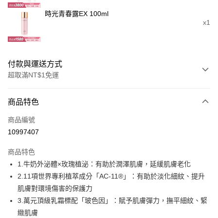
時光青春露EX 100ml
x1
付款與運送方式
超取滿NT$1免運
付款方式
商品特色
信用卡一次付款
商品編號
信用卡分期付款
10997407
3 期 0 利率 每期
NT$1,893
21家銀行
商品特色
6 期 0 利率 每期
NT$946
21家銀行
合作金庫商業銀行
第一商業銀行
1.牛奶外泌體×玫瑰植泌：有助於潤澤肌膚，延緩肌膚老化
華南商業銀行
彰化商業銀行
合作金庫商業銀行
第一商業銀行
超商取貨付款
2.11項世界專利植萃成分「AC-11®」：有助於淡化細紋、提升
上海商業儲蓄銀行
台北富邦商業銀行
華南商業銀行
彰化商業銀行
國泰世華商業銀行
兆豐國際商業銀行
肌膚對環境傷害的保護力
LINE Pay
上海商業儲蓄銀行
台北富邦商業銀行
臺灣中小企業銀行
台中商業銀行
3.萬元頂級乳霜標配「玻色因」：賦予肌膚彈力，撫平細紋、緊
國泰世華商業銀行
兆豐國際商業銀行
匯豐（台灣）商業銀行
華泰商業銀行
Apple Pay
臺灣中小企業銀行
台中商業銀行
緻肌膚