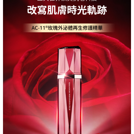
帳／街口支付／iPASS MONEY」等通路繳費。
萊爾富取貨付款
【注意事項】
每筆NT$100，滿NT$1,000(含以上)免運費
1.本服務係由「台灣大哥大股份有限公司」（以下簡稱本公司）所提供，讓
用戶於交易時，得透過本服務購買商品或服務，並由商店將買賣／分期付款
買賣價金債權讓與本公司後，依約使用本公司帳單繳交帳款。
付款後萊爾富取貨
2.基於同意付款使用「大哥付你分期」之契約關係目的，商店將以您的個人
每筆NT$100，滿NT$1,000(含以上)免運費
資料（包含姓名、電話或地址）提供予台灣大哥大進項蒐集、處理及利用，
由本公司與您本人進行分期帳單所需資料之確認、核對及更正。
7-11取貨付款
3.完整用戶服務條款，請詳閱以下連結：
https://oppay.tw/userRule
每筆NT$100，滿NT$1,000(含以上)免運費
付款後7-11取貨
每筆NT$100，滿NT$1,000(含以上)免運費
宅配
每筆NT$150，滿NT$1,000(含以上)免運費
離島宅配
每筆NT$250，滿NT$1,000(含以上)免運費
貨到付款
每筆NT$150，滿NT$1,000(含以上)免運費