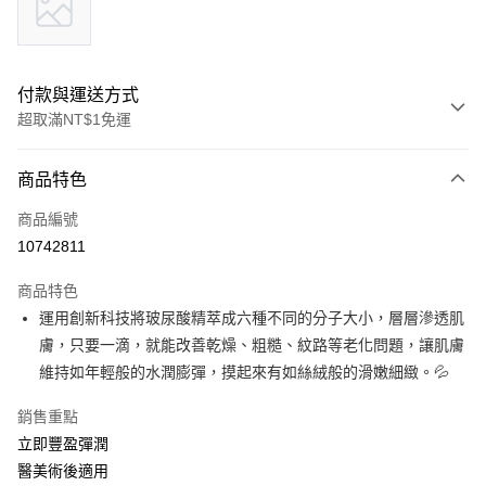
付款與運送方式
超取滿NT$1免運
付款方式
商品特色
信用卡一次付款
商品編號
信用卡分期付款
10742811
3 期 0 利率 每期
NT$1,993
21家銀行
商品特色
6 期 0 利率 每期
NT$996
21家銀行
合作金庫商業銀行
第一商業銀行
運用創新科技將玻尿酸精萃成六種不同的分子大小，層層滲透肌
華南商業銀行
彰化商業銀行
合作金庫商業銀行
第一商業銀行
超商取貨付款
膚，只要一滴，就能改善乾燥、粗糙、紋路等老化問題，讓肌膚
上海商業儲蓄銀行
台北富邦商業銀行
華南商業銀行
彰化商業銀行
國泰世華商業銀行
兆豐國際商業銀行
維持如年輕般的水潤膨彈，摸起來有如絲絨般的滑嫩細緻。💦
LINE Pay
上海商業儲蓄銀行
台北富邦商業銀行
臺灣中小企業銀行
台中商業銀行
國泰世華商業銀行
兆豐國際商業銀行
銷售重點
匯豐（台灣）商業銀行
華泰商業銀行
Apple Pay
臺灣中小企業銀行
台中商業銀行
聯邦商業銀行
遠東國際商業銀行
立即豐盈彈潤
匯豐（台灣）商業銀行
華泰商業銀行
街口支付
元大商業銀行
永豐商業銀行
醫美術後適用
聯邦商業銀行
遠東國際商業銀行
玉山商業銀行
星展（台灣）商業銀行