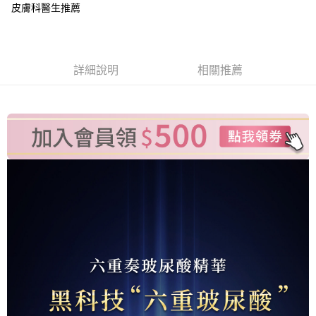
元大商業銀行
永豐商業銀行
皮膚科醫生推薦
悠遊付
台新國際商業銀行
中國信託商業銀行
玉山商業銀行
星展（台灣）商業銀行
台灣樂天信用卡公司
台新國際商業銀行
中國信託商業銀行
Google Pay
台灣樂天信用卡公司
全盈+PAY
詳細說明
相關推薦
大哥付你分期
相關說明
【大哥付你分期使用說明】
ATM付款
1.本服務由台灣大哥大提供，台灣大哥大用戶可立即使用無須另外申請。
2.付款方式選擇「大哥付你分期」，訂單成立後會自動跳轉到大哥付的交易
貨到付款
流程，驗證手機門號後，選擇欲分期的期數、繳款截止日，確認付款後即完
成交易。
3.實際核准額度、可分期數及費用金額請依後續交易確認頁面所載為準。
運送方式
4.訂單成立30分鐘內，如未前往確認交易或遇審核未通過，訂單將自動取
消。如遇「轉專審核」未通過狀況，表示未達大哥付你分期系統評分，恕無
全家取貨付款
法說明評估內容。
每筆NT$100，滿NT$1(含以上)免運費
【繳款方式說明】
1.分期款項不併入電信帳單，「大哥付你分期」於每月結算日後寄送繳費提
付款後全家取貨
醒簡訊。
2.透過簡訊連結打開帳單後，可選擇「超商條碼／台灣大直營門市／銀行轉
每筆NT$100，滿NT$1(含以上)免運費
帳／街口支付／iPASS MONEY」等通路繳費。
萊爾富取貨付款
【注意事項】