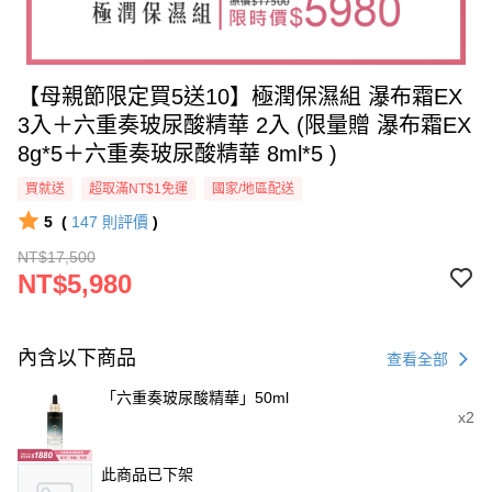
【母親節限定買5送10】極潤保濕組 瀑布霜EX
3入＋六重奏玻尿酸精華 2入 (限量贈 瀑布霜EX
8g*5＋六重奏玻尿酸精華 8ml*5 )
買就送
超取滿NT$1免運
國家/地區配送
5
(
147
則評價
)
NT$17,500
NT$5,980
內含以下商品
查看全部
「六重奏玻尿酸精華」50ml
x2
此商品已下架