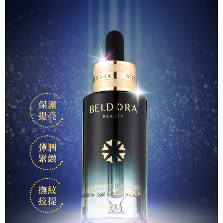
每筆NT$100，滿NT$1,000(含以上)免運費
1.本服務係由「台灣大哥大股份有限公司」（以下簡稱本公司）所提供，讓
用戶於交易時，得透過本服務購買商品或服務，並由商店將買賣／分期付款
買賣價金債權讓與本公司後，依約使用本公司帳單繳交帳款。
付款後萊爾富取貨
2.基於同意付款使用「大哥付你分期」之契約關係目的，商店將以您的個人
每筆NT$100，滿NT$1,000(含以上)免運費
資料（包含姓名、電話或地址）提供予台灣大哥大進項蒐集、處理及利用，
由本公司與您本人進行分期帳單所需資料之確認、核對及更正。
7-11取貨付款
3.完整用戶服務條款，請詳閱以下連結：
https://oppay.tw/userRule
每筆NT$100，滿NT$1,000(含以上)免運費
付款後7-11取貨
每筆NT$100，滿NT$1,000(含以上)免運費
宅配
每筆NT$150，滿NT$1,000(含以上)免運費
離島宅配
每筆NT$250，滿NT$1,000(含以上)免運費
貨到付款
每筆NT$150，滿NT$1,000(含以上)免運費
國家/地區配送
查看運費