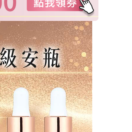
付款
式說明】
00，滿NT$1(含以上)免運費
項不併入電信帳單，「大哥付你分期」於每月結算日後寄送繳費提
訊連結打開帳單後，可選擇「超商條碼／台灣大直營門市／銀行轉
家取貨
付／iPASS MONEY」等通路繳費。
00，滿NT$1(含以上)免運費
項】
貨付款
係由「台灣大哥大股份有限公司」（以下簡稱本公司）所提供，讓
易時，得透過本服務購買商品或服務，並由商店將買賣／分期付
00，滿NT$1,000(含以上)免運費
金債權讓與本公司後，依約使用本公司帳單繳交帳款。
意付款使用「大哥付你分期」之契約關係目的，商店將以您的個人
爾富取貨
含姓名、電話或地址）提供予台灣大哥大進項蒐集、處理及利
00，滿NT$1,000(含以上)免運費
公司與您本人進行分期帳單所需資料之確認、核對及更正。
戶服務條款，請詳閱以下連結：
https://oppay.tw/userRule
付款
00，滿NT$1,000(含以上)免運費
1取貨
00，滿NT$1,000(含以上)免運費
50，滿NT$1,000(含以上)免運費