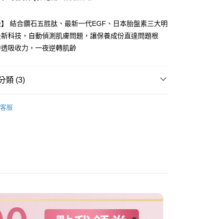
付款
業儲蓄銀行
台北富邦商業銀行
業銀行
彰化商業銀行
華商業銀行
兆豐國際商業銀行
業儲蓄銀行
台北富邦商業銀行
】 結合鑽石五胜肽、最新一代EGF、日本胎盤素三大明
小企業銀行
台中商業銀行
華商業銀行
兆豐國際商業銀行
台灣）商業銀行
華泰商業銀行
最新科技，自動偵測肌膚問題，讓保養成份直達問題根
小企業銀行
台中商業銀行
業銀行
遠東國際商業銀行
渗透吸收力，一夜逆轉肌齡
台灣）商業銀行
華泰商業銀行
業銀行
永豐商業銀行
業銀行
遠東國際商業銀行
業銀行
星展（台灣）商業銀行
業銀行
永豐商業銀行
際商業銀行
中國信託商業銀行
類 (3)
業銀行
星展（台灣）商業銀行
天信用卡公司
際商業銀行
中國信託商業銀行
y
效率抗老
天信用卡公司
客服
類別
保濕乳霜
分期
定組【限量售完不補】
你分期使用說明】
由台灣大哥大提供，台灣大哥大用戶可立即使用無須另外申請。
式選擇「大哥付你分期」，訂單成立後會自動跳轉到大哥付的交易
證手機門號後，選擇欲分期的期數、繳款截止日，確認付款後即
。
准額度、可分期數及費用金額請依後續交易確認頁面所載為準。
立30分鐘內，如未前往確認交易或遇審核未通過，訂單將自動取
「轉專審核」未通過狀況，表示未達大哥付你分期系統評分，恕
評估內容。