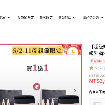
活動
父親節限定
新客限定
會員好康
關於蓓朵娜
【超級
級乳霜
超取滿NT$
5 (
76
NT$15,20
NT$3,
內含以下