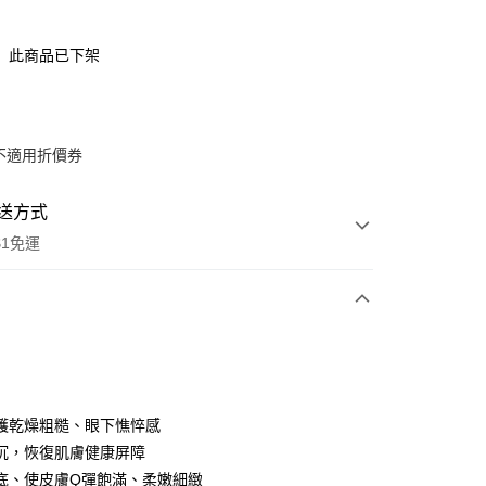
此商品已下架
不適用折價券
送方式
$1免運
次付款
期付款
0 利率 每期
NT$1,326
21家銀行
護乾燥粗糙、眼下憔悴感
0 利率 每期
NT$663
21家銀行
庫商業銀行
第一商業銀行
沉，恢復肌膚健康屏障
業銀行
彰化商業銀行
底、使皮膚Q彈飽滿、柔嫩細緻
庫商業銀行
第一商業銀行