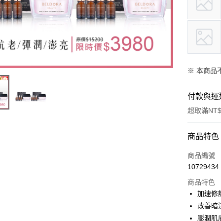
※ 本商品
付款與運
超取滿NT
付款方式
商品特色
信用卡一
商品編號
10729434
信用卡分
商品特色
3 期 
加速修
6 期 
合作金
改善暗
華南商
膨潤肌
合作金