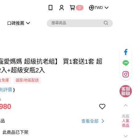
0
TWD
口碑推薦
寵愛媽媽 超級抗老組】 買1套送1套 超
2入+超級安瓶2入
1免運
國家/地區配送
則評價
)
0
980
先逛
商品
查看全部
人氣
商品
此商品已下架