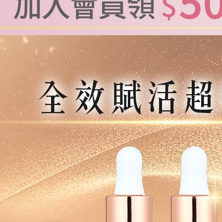
全家取貨
【繳款方
每筆NT$1
1.分期款
醒簡訊。
2.透過簡
付款後全
帳／街口支
每筆NT$1
【注意事
萊爾富取
1.本服務
用戶於交
每筆NT$1
款買賣價
2.基於同
付款後萊
資料（包
每筆NT$1
用，由本
3.完整用
7-11取貨
每筆NT$1
付款後7-1
每筆NT$1
宅配
每筆NT$1