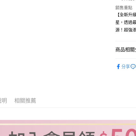
超商取貨
上海商
華南商
銷售重點
國泰世
LINE Pay
上海商
【全新升級
臺灣中
國泰世
匯豐（
星，透過
Apple Pay
臺灣中
聯邦商
源！超強
匯豐（
街口支付
元大商
聯邦商
玉山商
元大商
悠遊付
台新國
商品相關分
玉山商
台灣樂
台新國
Google Pa
產品功效
台灣樂
分享
全盈+PAY
保養產品
大哥付你
⚡今日限
相關說明
【大哥付
ATM付款
1.本服務
說明
相關推薦
2.付款方
貨到付款
流程，驗
完成交易
3.實際核
4.訂單成
運送方式
消。如遇
無法說明