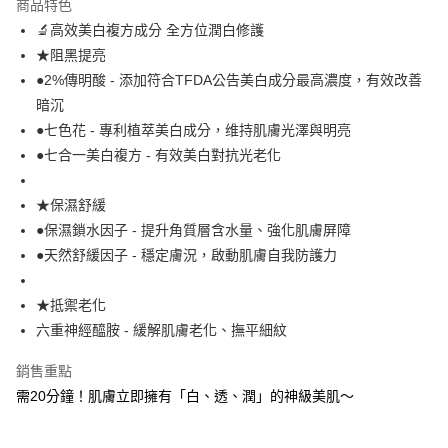
商品特色
6 期 0 利率 每期
NT$80
21家銀行
合作金庫商業銀行
第一商業銀行
🔬高效美白複方成分 全方位潤白修護
華南商業銀行
彰化商業銀行
合作金庫商業銀行
第一商業銀行
超商取貨付款
★阻黑提亮
上海商業儲蓄銀行
台北富邦商業銀行
華南商業銀行
彰化商業銀行
國泰世華商業銀行
兆豐國際商業銀行
●2%傳明酸 - 添加符合TFDA公告美白成分最高濃度，有效改善
LINE Pay
上海商業儲蓄銀行
台北富邦商業銀行
臺灣中小企業銀行
台中商業銀行
暗沉
國泰世華商業銀行
兆豐國際商業銀行
匯豐（台灣）商業銀行
華泰商業銀行
Apple Pay
臺灣中小企業銀行
台中商業銀行
●七色花 - 專利植萃美白成分，维持肌膚光澤與明亮
聯邦商業銀行
遠東國際商業銀行
匯豐（台灣）商業銀行
華泰商業銀行
●七合一美白複方 - 有效美白對抗光老化
街口支付
元大商業銀行
永豐商業銀行
聯邦商業銀行
遠東國際商業銀行
玉山商業銀行
星展（台灣）商業銀行
元大商業銀行
永豐商業銀行
悠遊付
★保濕舒緩
台新國際商業銀行
中國信託商業銀行
玉山商業銀行
星展（台灣）商業銀行
台灣樂天信用卡公司
●保濕鎖水因子 - 提升角質層含水量、強化肌膚屏障
台新國際商業銀行
中國信託商業銀行
Google Pay
●天然舒緩因子 - 穩定膚況，啟動肌膚自我防護力
台灣樂天信用卡公司
全盈+PAY
★抵禦老化
大哥付你分期
六重神經醯胺 - 緩解肌膚老化、撫平細紋
相關說明
【大哥付你分期使用說明】
ATM付款
銷售重點
1.本服務由台灣大哥大提供，台灣大哥大用戶可立即使用無須另外申請。
2.付款方式選擇「大哥付你分期」，訂單成立後會自動跳轉到大哥付的交易
需20分鐘！肌膚立即擁有「白、透、潤」的神級美肌～
貨到付款
流程，驗證手機門號後，選擇欲分期的期數、繳款截止日，確認付款後即完
成交易。
3.實際核准額度、可分期數及費用金額請依後續交易確認頁面所載為準。