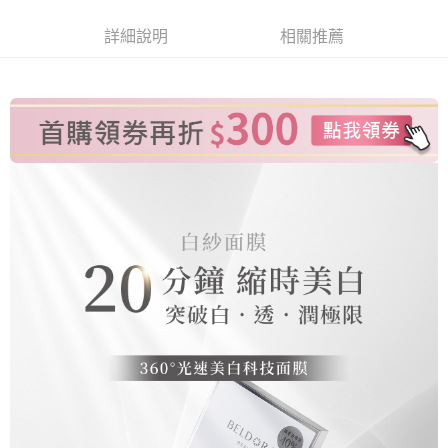
運送方式
4.訂單成立30分鐘內，如未前往確認交易或遇審核未通過，訂單將自動取
消。如遇「轉專審核」未通過狀況，表示未達大哥付你分期系統評分，恕無
詳細說明
相關推薦
全家取貨付款
法說明評估內容。
每筆NT$100，滿NT$1(含以上)免運費
【繳款方式說明】
1.分期款項不併入電信帳單，「大哥付你分期」於每月結算日後寄送繳費提
付款後全家取貨
醒簡訊。
2.透過簡訊連結打開帳單後，可選擇「超商條碼／台灣大直營門市／銀行轉
每筆NT$100，滿NT$1(含以上)免運費
帳／街口支付／iPASS MONEY」等通路繳費。
萊爾富取貨付款
【注意事項】
每筆NT$100，滿NT$1,000(含以上)免運費
1.本服務係由「台灣大哥大股份有限公司」（以下簡稱本公司）所提供，讓
用戶於交易時，得透過本服務購買商品或服務，並由商店將買賣／分期付款
買賣價金債權讓與本公司後，依約使用本公司帳單繳交帳款。
付款後萊爾富取貨
2.基於同意付款使用「大哥付你分期」之契約關係目的，商店將以您的個人
每筆NT$100，滿NT$1,000(含以上)免運費
資料（包含姓名、電話或地址）提供予台灣大哥大進項蒐集、處理及利用，
由本公司與您本人進行分期帳單所需資料之確認、核對及更正。
7-11取貨付款
3.完整用戶服務條款，請詳閱以下連結：
https://oppay.tw/userRule
每筆NT$100，滿NT$1,000(含以上)免運費
付款後7-11取貨
每筆NT$100，滿NT$1,000(含以上)免運費
宅配