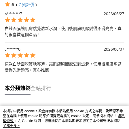
5
(
7
則評價
)
a*********7
2026/06/27
白紗面膜讓肌膚感覺清新水潤，使用後肌膚明顯變得柔滑光亮，真
的很喜歡這個產品！
c********0
2026/06/07
這款白紗面膜質地輕薄，讓肌膚瞬間感受到滋潤，使用後肌膚明顯
變得光滑透亮，真心推薦！
本分類熱銷
全站排行
熱門標籤
本網站中使用 cookie，欲查詢有關本網站使用 cookie 方式之詳情，及若您不希
望在電腦上使用 cookie 時應如何變更電腦的 cookie 設定，請參閱本網站「
隱私
權條款
」之 Cookie 聲明。您繼續使用本網站即表示您同意本公司得按本網站使
用條款之 Cookie 聲明使用 cookie。
了解更多 >