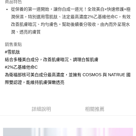
商品特色
6 期 0 利率 每期
NT$446
21家銀行
合作金庫商業銀行
第一商業銀行
從保養的第一道開始，讓你白成一道光！全效美白×快速修護×極
華南商業銀行
彰化商業銀行
合作金庫商業銀行
第一商業銀行
超商取貨付款
潤保濕，特別選用雪肌肽、法定最高濃度2%乙基維他命C，有效
上海商業儲蓄銀行
台北富邦商業銀行
華南商業銀行
彰化商業銀行
國泰世華商業銀行
兆豐國際商業銀行
改善肌膚暗沉、均勻膚色。幫助後續養分吸收，由內而外呈現水
LINE Pay
上海商業儲蓄銀行
台北富邦商業銀行
臺灣中小企業銀行
台中商業銀行
潤、透亮的膚質
國泰世華商業銀行
兆豐國際商業銀行
匯豐（台灣）商業銀行
華泰商業銀行
Apple Pay
臺灣中小企業銀行
台中商業銀行
聯邦商業銀行
遠東國際商業銀行
銷售重點
匯豐（台灣）商業銀行
華泰商業銀行
街口支付
元大商業銀行
永豐商業銀行
#雪肌肽
聯邦商業銀行
遠東國際商業銀行
玉山商業銀行
星展（台灣）商業銀行
元大商業銀行
永豐商業銀行
結合多種美白成分，改善肌膚暗沉、調理白皙肌膚
悠遊付
台新國際商業銀行
中國信託商業銀行
玉山商業銀行
星展（台灣）商業銀行
#2%乙基維他命C
台灣樂天信用卡公司
台新國際商業銀行
中國信託商業銀行
Google Pay
為衛福部核可美白成分最高濃度，並擁有 COSMOS 與 NATRUE 國
台灣樂天信用卡公司
際雙認證，能維持肌膚彈嫩透亮
全盈+PAY
大哥付你分期
相關說明
【大哥付你分期使用說明】
詳細說明
相關推薦
ATM付款
1.本服務由台灣大哥大提供，台灣大哥大用戶可立即使用無須另外申請。
2.付款方式選擇「大哥付你分期」，訂單成立後會自動跳轉到大哥付的交易
貨到付款
流程，驗證手機門號後，選擇欲分期的期數、繳款截止日，確認付款後即完
成交易。
3.實際核准額度、可分期數及費用金額請依後續交易確認頁面所載為準。