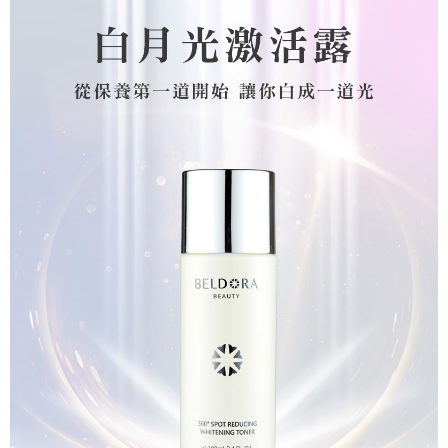
運送方式
4.訂單成立30分鐘內，如未前往確認交易或遇審核未通過，訂單將自動取
消。如遇「轉專審核」未通過狀況，表示未達大哥付你分期系統評分，恕無
全家取貨付款
法說明評估內容。
每筆NT$100，滿NT$1(含以上)免運費
【繳款方式說明】
1.分期款項不併入電信帳單，「大哥付你分期」於每月結算日後寄送繳費提
付款後全家取貨
醒簡訊。
2.透過簡訊連結打開帳單後，可選擇「超商條碼／台灣大直營門市／銀行轉
每筆NT$100，滿NT$1(含以上)免運費
帳／街口支付／iPASS MONEY」等通路繳費。
萊爾富取貨付款
【注意事項】
每筆NT$100，滿NT$1,000(含以上)免運費
1.本服務係由「台灣大哥大股份有限公司」（以下簡稱本公司）所提供，讓
用戶於交易時，得透過本服務購買商品或服務，並由商店將買賣／分期付款
買賣價金債權讓與本公司後，依約使用本公司帳單繳交帳款。
付款後萊爾富取貨
2.基於同意付款使用「大哥付你分期」之契約關係目的，商店將以您的個人
每筆NT$100，滿NT$1,000(含以上)免運費
資料（包含姓名、電話或地址）提供予台灣大哥大進項蒐集、處理及利用，
由本公司與您本人進行分期帳單所需資料之確認、核對及更正。
7-11取貨付款
3.完整用戶服務條款，請詳閱以下連結：
https://oppay.tw/userRule
每筆NT$100，滿NT$1,000(含以上)免運費
付款後7-11取貨
每筆NT$100，滿NT$1,000(含以上)免運費
宅配