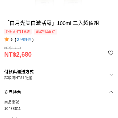
「白月光美白激活露」100ml 二入超值組
超取滿NT$1免運
國家/地區配送
5
(
2
則評價
)
NT$3,760
NT$2,680
付款與運送方式
超取滿NT$1免運
付款方式
商品特色
信用卡一次付款
商品編號
信用卡分期付款
10438611
3 期 0 利率 每期
NT$893
21家銀行